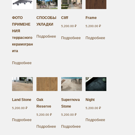
ФОТО
СПОСОБЫ
Cliff
Frame
ПРИМЕНЕ
УКЛАДКИ
5,200.00
₽
5,200.00
₽
НИЯ
Подробнее
террасного
Подробнее
Подробнее
керамогран
ита
Подробнее
Land Stone
Oak
Supernova
Night
Reserve
Stone
5,200.00
₽
5,200.00
₽
5,200.00
₽
5,200.00
₽
Подробнее
Подробнее
Подробнее
Подробнее