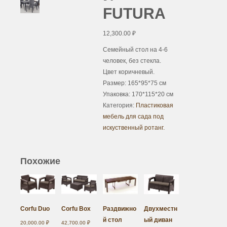
FUTURA
12,300.00
₽
Семейный стол на 4-6
человек, без стекла.
Цвет коричневый.
Размер: 165*95*75 см
Упаковка: 170*115*20 см
Категория:
Пластиковая
мебель для сада под
искуственный ротанг.
Похожие
Corfu Duo
Corfu Box
Раздвижно
Двухместн
й стол
ый диван
20,000.00
₽
42,700.00
₽