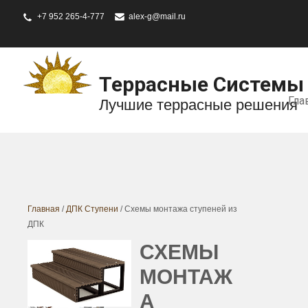
+7 952 265-4-777
alex-g@mail.ru
Террасные Системы
Гла
Лучшие террасные решения
Главная
/
ДПК Ступени
/ Схемы монтажа ступеней из
ДПК
СХЕМЫ
МОНТАЖ
А