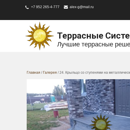
+7 952 265-4-777
alex-g@mail.ru
Террасные Сист
Лучшие террасные реш
Главная
/
Галерея
/ 24. Крыльцо со ступенями на металлическ