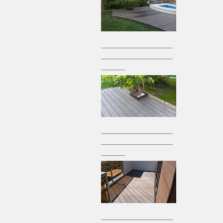
————————————
————————————
————
————————————
————————————
————
————————————