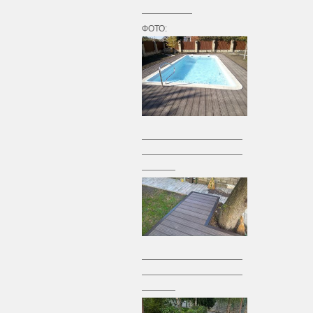
——————
ФОТО:
————————————
————————————
————
————————————
————————————
————