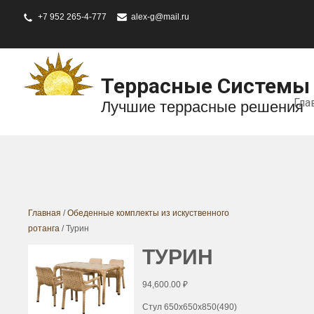
+7 952 265-4-777
alex-g@mail.ru
Террасные Системы
Гла
Лучшие террасные решения
Главная
/
Обеденные комплекты из искуственного
ротанга
/ Турин
ТУРИН
94,600.00
₽
Стул 650х650х850(490)