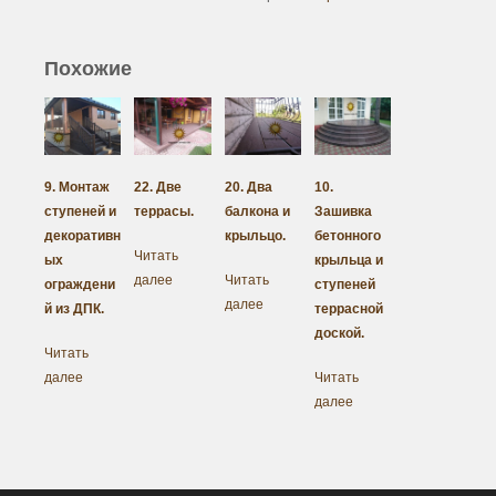
Похожие
9. Монтаж
22. Две
20. Два
10.
ступеней и
террасы.
балкона и
Зашивка
декоративн
крыльцо.
бетонного
Читать
ых
крыльца и
далее
Читать
ограждени
ступеней
далее
й из ДПК.
террасной
доской.
Читать
далее
Читать
далее